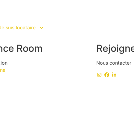
Je suis locataire
nce Room
Rejoign
tion
Nous contacter
ens