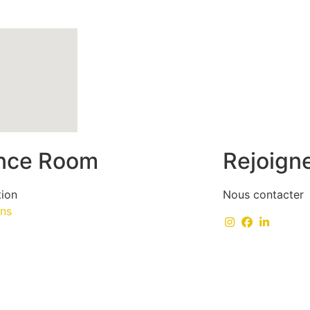
nce Room
Rejoign
tion
Nous contacter
ens