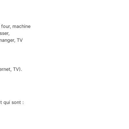
 four, machine
sser,
 manger, TV
ernet, TV).
 qui sont :