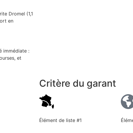
ite Dromel (1,1
ort en
é immédiate :
ourses, et
Critère du garant
Élément de liste #1
Éléme