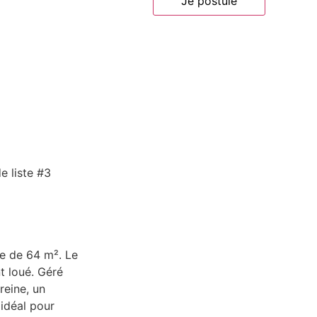
Je postule
e liste #3
e de 64 m². Le
t loué. Géré
reine, un
idéal pour