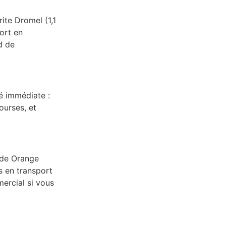
ite Dromel (1,1
ort en
d de
é immédiate :
ourses, et
ade Orange
s en transport
ercial si vous