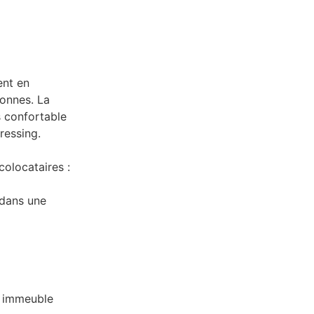
ent en
onnes. La
 confortable
ressing.
olocataires :
 dans une
n immeuble