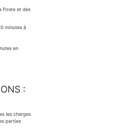
 Poste et des
10 minutes à
inutes en
IONS :
tes les charges
des parties