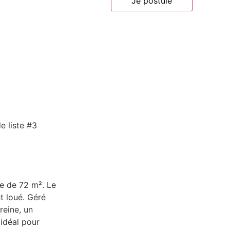
Je postule
e liste #3
e de 72 m². Le
t loué. Géré
reine, un
idéal pour