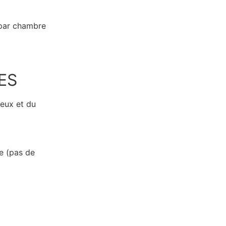
 par chambre
ES
ieux et du
e (pas de