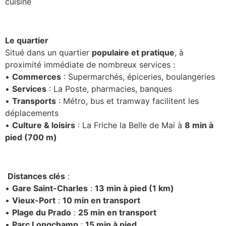
cuisine
Le quartier
Situé dans un quartier
populaire et pratique
, à
proximité immédiate de nombreux services :
•
Commerces
: Supermarchés, épiceries, boulangeries
•
Services
: La Poste, pharmacies, banques
•
Transports
: Métro, bus et tramway facilitent les
déplacements
•
Culture & loisirs
: La Friche la Belle de Mai à
8 min à
pied (700 m)
Distances clés
:
•
Gare Saint-Charles
:
13 min à pied (1 km)
•
Vieux-Port
:
10 min en transport
•
Plage du Prado
:
25 min en transport
•
Parc Longchamp
:
15 min à pied